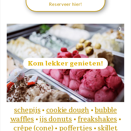
Reserveer hier!
Kom lekker genieten!
schepijs
•
cookie dough
•
bubble
waffles
•
ijs donuts
•
freakshakes
•
crêpe (cone)
•
poffertjes
•
skillet